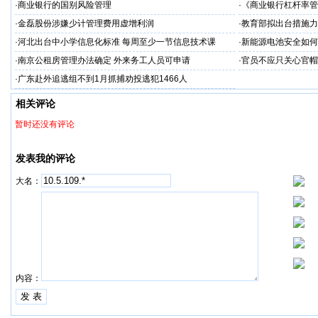
·
商业银行的国别风险管理
·
《商业银行杠杆率管
·
金磊股份涉嫌少计管理费用虚增利润
·
教育部拟出台措施力
·
河北出台中小学信息化标准 每周至少一节信息技术课
·
新能源电池安全如何“
·
南京公租房管理办法确定 外来务工人员可申请
·
官员不应只关心官帽
·
广东赴外追逃组不到1月抓捕劝投逃犯1466人
相关评论
暂时还没有评论
发表我的评论
大名：
内容：