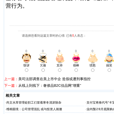
营行为。
请选择您看到这篇文章时的心情: 已有
0
人表态：
0
0
0
0
0
0
惊讶
欠揍
支持
很棒
愤怒
搞笑
上一篇：
美司法部调查在美上市中企 造假或遭刑事指控
下一篇：
从线上到线下：奢侈品B2C佳品网“增重”
相关文章
·
尚文水库管理处职工们冒着寒冬清淤除杂
·
支付宝将推代号“卡宝
·
维棉困境：公司管理混乱 或与投资人闹僵
·
业内预计8月底限购