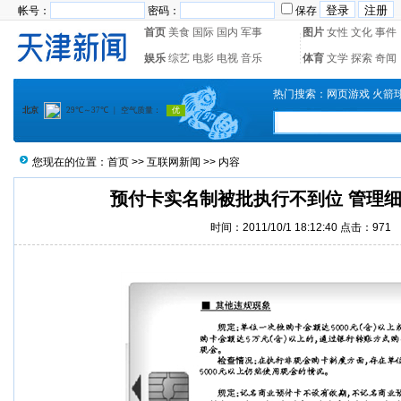
帐号：
密码：
保存
首页
美食
国际
国内
军事
图片
女性
文化
事件
娱乐
综艺
电影
电视
音乐
体育
文学
探索
奇闻
热门搜索：
网页游戏
火箭
您现在的位置：
首页
>>
互联网新闻
>> 内容
预付卡实名制被批执行不到位 管理
时间：2011/10/1 18:12:40 点击：971