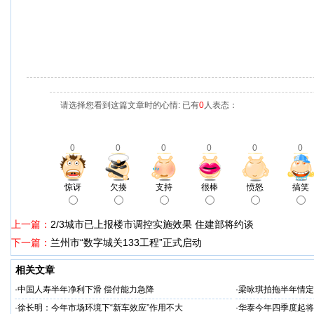
请选择您看到这篇文章时的心情: 已有
0
人表态：
0
0
0
0
0
0
惊讶
欠揍
支持
很棒
愤怒
搞笑
上一篇：
2/3城市已上报楼市调控实施效果 住建部将约谈
下一篇：
兰州市“数字城关133工程”正式启动
相关文章
·
中国人寿半年净利下滑 偿付能力急降
·
梁咏琪拍拖半年情定
·
徐长明：今年市场环境下“新车效应”作用不大
·
华泰今年四季度起将