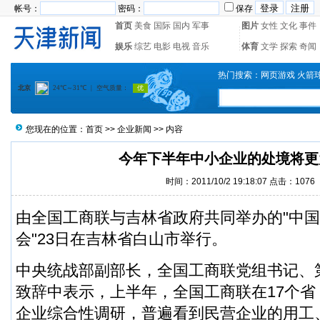
帐号：
密码：
保存
首页
美食
国际
国内
军事
图片
女性
文化
事件
娱乐
综艺
电影
电视
音乐
体育
文学
探索
奇闻
热门搜索：
网页游戏
火箭
您现在的位置：
首页
>>
企业新闻
>> 内容
今年下半年中小企业的处境将更
时间：2011/10/2 19:18:07 点击：1076
由全国工商联与吉林省政府共同举办的"中
会"23日在吉林省白山市举行。
中央统战部副部长，全国工商联党组书记、
致辞中表示，上半年，全国工商联在17个
企业综合性调研，普遍看到民营企业的用工