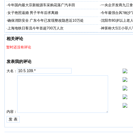
·
今年国内最大宗新能源车采购花落广汽丰田
·
一央企开发商九江拿
·
女子艳照逼婚 男子半年后求离婚
·
今年最强台风“纳沙
·
确保消防安全 广东今年已发现整改隐患近10万处
·
沈阳市80岁以上老
·
上海地铁日客流今年首超700万人次
·
神算称大S汪小菲八
相关评论
暂时还没有评论
发表我的评论
大名：
内容：