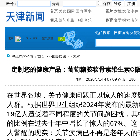
帐号：
密码：
保存
首页
美食
国际
国内
军事
图片
女性
文化
事件
娱乐
综艺
电影
电视
音乐
体育
文学
探索
奇闻
热门搜索：
网页游戏
火箭
您现在的位置：
首页
>>
健康快讯
>> 内容
定制您的健康产品：葡萄糖胺软骨素维生素C微
时间：2026/1/14 4:07:09 点击：186
在世界各地，关节健康问题正以惊人的速度
人群。根据世界卫生组织2024年发布的最
19亿人遭受着不同程度的关节问题困扰，其
的比例在过去十年中增长了惊人的67%。这
人警醒的现实：关节疾病已不再是老年人的