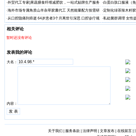
牌代加工
生，赋能品牌出海
·
外贸代工专家|果蔬膳食纤维减肥饮，一站式贴牌生产服务
·
白蛋白肽口服液（免
加工 快速量产
·
海外市场专属角质山羊杂草胶囊代工 天然能量配方按需研
·
定制化绿茶辣木籽胶
发 OEM厂家
发
·
从口腔隐痛到癌逝 64岁患者3个月离世引深思 口腔诊疗规
·
私处菌群调理 女性益
范再敲警钟
需定制出口
相关评论
暂时还没有评论
发表我的评论
大名：
内容：
关于我们
|
服务条款
|
法律声明
|
文章发布
|
在线留言
|