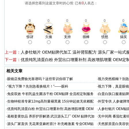
请选择您看到这篇文章时的心情: 已有
0
人表态：
0
0
0
0
0
0
惊讶
欠揍
支持
很棒
愤怒
搞笑
上一篇：
人参牡蛎片 OEM贴牌代加工 温补肾阳配方 源头厂家一站式
下一篇：
优质纯乳清蛋白粉 外贸出口增重补剂 高效增肌增重 OEM定
相关文章
·
眼镜店免费验光靠谱吗？这些常识你得了解
·
视力突然模糊？别急
·
“视力下降？先别急着换镜片！”——眼科
·
视力下降，真是眼镜
·
免疫双效 牛初乳益生菌冻干粉 OEM贴牌 全流程定制服务
·
白蛋白肽口服液贴牌定
源头厂家
·
生物钟校准专家12mg高剂量褪黑素 15分钟起效无依赖配
·
外贸专供 人参健脾增
方‌
高效营养利用
·
优质纯乳清蛋白粉 外贸出口增重补剂 高效增肌增重 OEM
·
人参牡蛎片 OEM贴
定制
式服务
·
葛根姜黄饮品 养肝护肝解酒 武汉源头工厂 OEM 贴牌代加
·
无中间商 番茄红素
工 低起订量
供
·
源头厂家直供 无花果亚麻籽原汁 补充雌激素 专业OEM贴
·
天然胶原蛋白美容饮