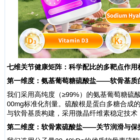
七维关节健康矩阵：科学配比的多靶点作用
第一维度：氨基葡萄糖硫酸盐——软骨基质
我们采用高纯度（≥99%）的氨基葡萄糖硫
00mg标准化剂量。硫酸根是蛋白多糖合成
与软骨基质构建，采用微晶纤维素稳定技术
第二维度：软骨素硫酸盐——关节润滑与保