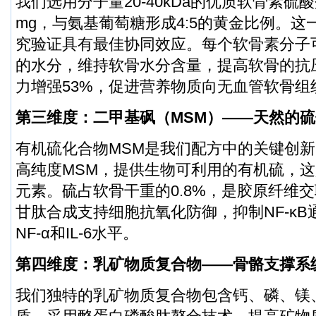
我们选用分子量20-40kDa的优质软骨素硫
mg，与氨基葡萄糖形成4:5的黄金比例。
究验证具有最佳协同效应。每个软骨素分子可
的水分，维持软骨水分含量，提高软骨的抗
力增强53%，促进营养物质向无血管软骨组
第三维度：二甲基砜（MSM）——天然的
有机硫化合物MSM是我们配方中的关键创新。
高纯度MSM，提供生物可利用的有机硫，
元素。硫占软骨干重的0.8%，是胶原纤维
甘肽合成支持细胞抗氧化防御，抑制NF-κB
NF-α和IL-6水平。
第四维度：乳矿物质复合物——骨骼支撑系
我们独特的乳矿物质复合物包含钙、磷、镁