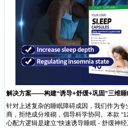
解决方案——构建“诱导+舒缓+巩固”三维
针对上述复杂的睡眠障碍成因，我们作为专
商，拒绝成分堆砌，倡导科学协同。本款 “1
心配方逻辑是建立“快速诱导睡眠 - 舒缓神经