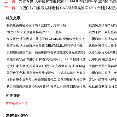
上一篇：
外贸专供 人参健脾增重胶囊 OEM/ODM贴牌科学促消化 高
下一篇：
白蛋白肽口服液贴牌定制 CNAS认可实验室+80+专利技术源
相关文章
·
眼镜店免费验光靠谱吗？这些常识你得了解
·
视力突然模糊？别急
·
“视力下降？先别急着换镜片！”——眼科
·
视力下降，真是眼镜
·
免疫双效 牛初乳益生菌冻干粉 OEM贴牌 全流程定制服务
·
白蛋白肽口服液贴牌定
源头厂家
·
外贸专供 人参健脾增重胶囊 OEM/ODM贴牌科学促消化
·
优质纯乳清蛋白粉 外
高效营养利用
定制
·
定制您的健康产品：葡萄糖胺软骨素维生素C微丸胶囊OE
·
人参牡蛎片 OEM贴
M出口工厂
式服务
·
葛根姜黄饮品 养肝护肝解酒 武汉源头工厂 OEM 贴牌代加
·
无中间商 番茄红素
工 低起订量
供
·
源头厂家直供 无花果亚麻籽原汁 补充雌激素 专业OEM贴
·
天然胶原蛋白美容饮
牌代加工
生，赋能品牌出海
·
外贸代工专家|果蔬膳食纤维减肥饮，一站式贴牌生产服务
·
白蛋白肽口服液（免
加工 快速量产
·
海外市场专属角质山羊杂草胶囊代工 天然能量配方按需研
·
定制化绿茶辣木籽胶
发 OEM厂家
发
·
从口腔隐痛到癌逝 64岁患者3个月离世引深思 口腔诊疗规
·
私处菌群调理 女性益
范再敲警钟
需定制出口
相关评论
暂时还没有评论
发表我的评论