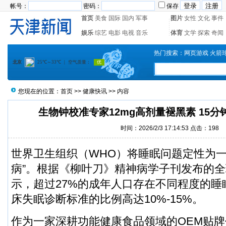
帐号：
密码：
保存
首页
美食
国际
国内
军事
图片
女性
文化
事件
娱乐
综艺
电影
电视
音乐
体育
文学
探索
奇闻
热门搜索：
网页游戏
火箭
您现在的位置：
首页
>>
健康快讯
>> 内容
生物钟校准专家12mg高剂量褪黑素 15分
时间：2026/2/3 17:14:53 点击：198
世界卫生组织（WHO）将睡眠问题定性为一
病”。根据《柳叶刀》精神病学子刊发布的
示，超过27%的成年人口存在不同程度的睡
床失眠诊断标准的比例高达10%-15%。
作为一家深耕功能健康食品领域的OEM贴