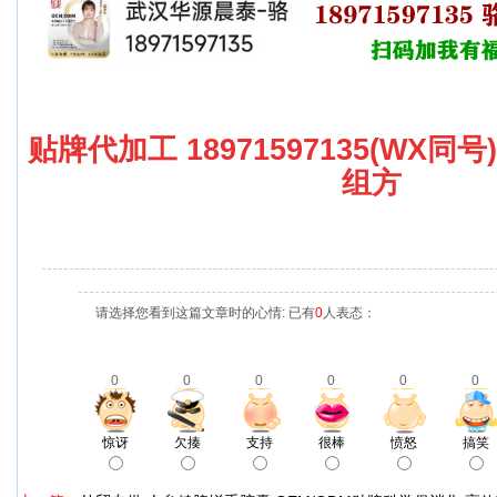
贴牌代加工 18971597135(WX同
组方
请选择您看到这篇文章时的心情: 已有
0
人表态：
0
0
0
0
0
0
惊讶
欠揍
支持
很棒
愤怒
搞笑