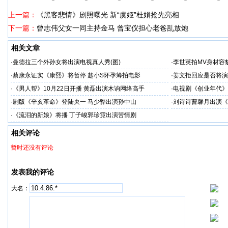
上一篇：
《黑客悲情》剧照曝光 新“虞姬”杜娟抢先亮相
下一篇：
曾志伟父女一同主持金马 曾宝仪担心老爸乱放炮
相关文章
·
曼德拉三个外孙女将出演电视真人秀(图)
·
李世英拍MV身材容貌
·
蔡康永证实《康熙》将暂停 趁小S怀孕筹拍电影
·
姜文拒回应是否将演
·
《男人帮》10月22日开播 黄磊出演木讷网络高手
·
电视剧《创业年代》
·
剧版《辛亥革命》登陆央一 马少骅出演孙中山
·
刘诗诗曹馨月出演《
·
《流泪的新娘》将播 丁子峻郭珍霓出演苦情剧
相关评论
暂时还没有评论
发表我的评论
大名：