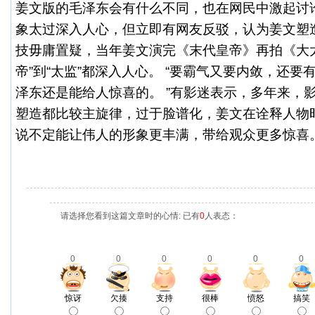
姜文版的毛泽东会有什么不同，也在网民中激起讨论
象太过深入人心，但立即有网友反驳，认为姜文塑
技毋庸置疑，当年姜文演完《末代皇帝》再拍《大
帝”到“太监”都深入人心。 “要霸气又要内敛，还
泽东还是能给人惊喜的。 ”有影迷表示，多年来，
塑造都比较主旋律，过于脸谱化，姜文在诠释人物
说不定能让伟人的形象更丰满，带给观众更多惊喜
请选择您看到这篇文章时的心情: 已有
0
人表态：
0
0
0
0
0
0
惊讶
欠揍
支持
很棒
愤怒
搞笑