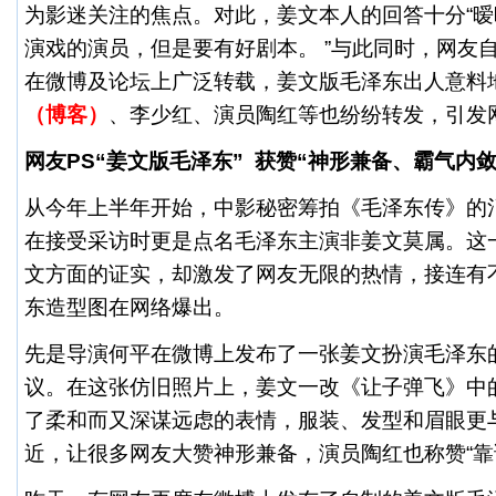
为影迷关注的焦点。对此，姜文本人的回答十分“暧
演戏的演员，但是要有好剧本。 ”与此同时，网友
在微博及论坛上广泛转载，姜文版毛泽东出人意料地
（博客）
、
李少红
、演员
陶红
等也纷纷转发，引发
网友PS“姜文版毛泽东” 获赞“神形兼备、霸气内敛
从今年上半年开始，中影秘密筹拍《毛泽东传》的
在接受采访时更是点名毛泽东主演非姜文莫属。这
文方面的证实，却激发了网友无限的热情，接连有
东造型图在网络爆出。
先是导演何平在微博上发布了一张姜文扮演毛泽东的
议。在这张仿旧照片上，姜文一改《让子弹飞》中
了柔和而又深谋远虑的表情，服装、发型和眉眼更
近，让很多网友大赞神形兼备，演员陶红也称赞“靠