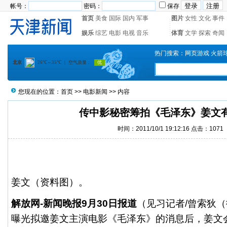
帐号：
密码：
保存
首页
美食
国际
国内
军事
图片
女性
文化
事件
娱乐
综艺
电影
电视
音乐
体育
文学
探索
奇闻
热门搜索：
网页游戏
火箭
您现在的位置：
首页
>>
电影新闻
>> 内容
传中影秘密筹拍《毛泽东》姜文
时间：2011/10/1 19:12:16 点击：1071
姜文
（资料图）。
解放网-新闻晚报9月30日报道
（见习记者/曾索狄（
曝光拟邀姜文主演电影《毛泽东》的消息后，姜文