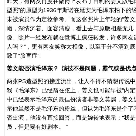
昨天，有网友再度在微博上发布了自制的姜文版毛泽
型照”的原型为1936年斯诺在延安为毛泽东拍下的
未被演员作为定妆参考。而这张照片上年轻的“姜文
帽，深情沉着、面容清瘦，看上去与原版相差无几
像。照片一经发布就在微博上疯狂转发，许多网友
人吗？”，更有网友笑称太相像，以至于分不清到
致了“脸盲症”。
姜文能否演毛泽东？ 演技不是问题，霸气或是优
两张PS造型照的接连流出，让人不得不猜想传说
戏《毛泽东》已经箭在弦上，姜文也可能早被“内定
中已经表示毛泽东的最佳扮演者非姜文莫属，姜文
示他虽然不是毛泽东的粉丝，但认为毛泽东是个了
否出演，他没有直接回答，而是婉转地表示：“我
员，但是要有好剧本。 ”