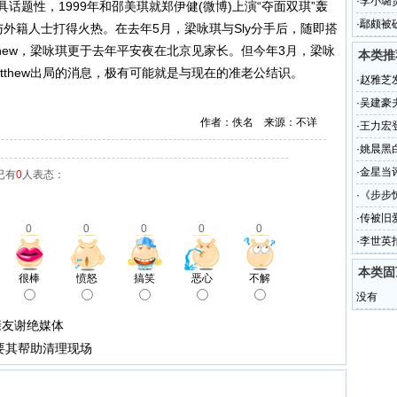
·
李小璐
题性，1999年和邵美琪就郑伊健(微博)上演“夺面双琪”轰
·
鄢颇被
与外籍人士打得火热。在去年5月，梁咏琪与Sly分手后，随即搭
(图)
thew，梁咏琪更于去年平安夜在北京见家长。但今年3月，梁咏
本类推
tthew出局的消息，极有可能就是与现在的准老公结识。
·
赵雅芝
·
吴建豪
作者：佚名 来源：不详
·
王力宏
·
姚晨黑
·
金星当
已有
0
人表态：
·
《步步
·
传被旧
0
0
0
0
0
·
李世英
(图)
本类固
很棒
愤怒
搞笑
恶心
不解
没有
亲友谢绝媒体
要其帮助清理现场