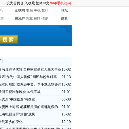
设为首页
加入收藏
繁体中文
wap手机访问
银行
互联网
电脑
手机
数码
论坛
健康
房地产
汽车
招聘
情爱
商机
门
白写真灵动优雅 自称家庭是女人最大事业
10-02
发表“作为中国人骄傲” 网民与粉丝对骂
01-13
服沈阳展出 杰克逊手套、李小龙遗物齐亮
10-02
登浙卫视跨年晚会 帅气不减
01-01
人秀离“中国创造”有多远
06-08
夫妻网上对骂 老婆爆吴演的戏都是假的
01-01
上海电视荧屏“穿越”成风
10-02
受到家乡的变化
12-19