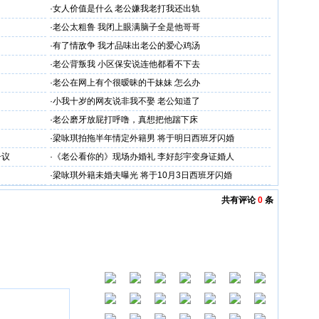
·
女人价值是什么 老公嫌我老打我还出轨
·
老公太粗鲁 我闭上眼满脑子全是他哥哥
·
有了情敌争 我才品味出老公的爱心鸡汤
·
老公背叛我 小区保安说连他都看不下去
·
老公在网上有个很暧昧的干妹妹 怎么办
·
小我十岁的网友说非我不娶 老公知道了
·
老公磨牙放屁打呼噜，真想把他踹下床
·
梁咏琪拍拖半年情定外籍男 将于明日西班牙闪婚
争议
·
《老公看你的》现场办婚礼 李好彭宇变身证婚人
·
梁咏琪外籍未婚夫曝光 将于10月3日西班牙闪婚
共有评论
0
条