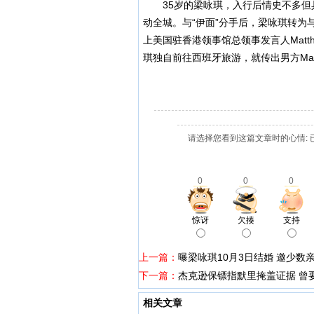
35岁的梁咏琪，入行后情史不多但具话
动全城。与“伊面”分手后，梁咏琪转为
上美国驻香港领事馆总领事发言人Mat
琪独自前往西班牙旅游，就传出男方Ma
请选择您看到这篇文章时的心情: 
0
0
0
惊讶
欠揍
支持
上一篇：
曝梁咏琪10月3日结婚 邀少数
下一篇：
杰克逊保镖指默里掩盖证据 曾
相关文章