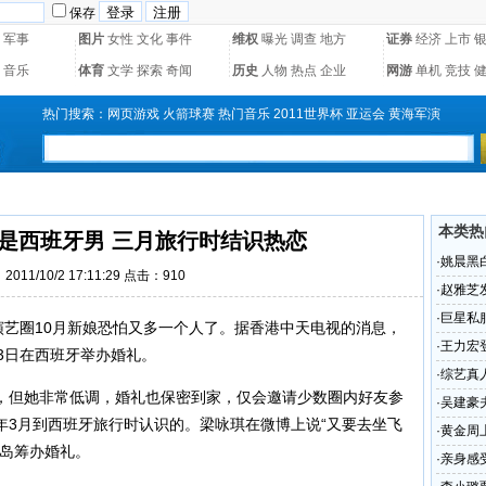
保存
军事
图片
女性
文化
事件
维权
曝光
调查
地方
证券
经济
上市
音乐
体育
文学
探索
奇闻
历史
人物
热点
企业
网游
单机
竞技
热门搜索：
网页游戏
火箭球赛
热门音乐
2011世界杯
亚运会
黄海军演
本类热
是西班牙男 三月旅行时结识热恋
·
姚晨黑
011/10/2 17:11:29 点击：910
·
赵雅芝
·
巨星私
艺圈10月新娘恐怕又多一个人了。据香港中天电视的消息，
相
·
王力宏
3日在西班牙举办婚礼。
·
综艺真
但她非常低调，婚礼也保密到家，仅会邀请少数圈内好友参
·
吴建豪
年3月到西班牙旅行时认识的。梁咏琪在微博上说“又要去坐飞
·
黄金周
萨岛筹办婚礼。
·
亲身感