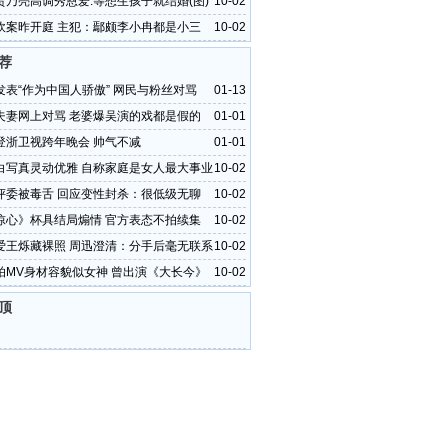
贾乃亮高调秀恩爱:等想生孩子就结婚(图)
10-02
砍案昨开庭 主犯：鄢颇李小冉都是小三
10-02
荐
发表“作为中国人骄傲” 网民与粉丝对骂
01-13
夫妻网上对骂 老婆爆吴演的戏都是假的
01-01
登浙卫视跨年晚会 帅气不减
01-01
白写真灵动优雅 自称家庭是女人最大事业
10-02
评委被毒舌 回应变性封杀：很低级无聊
10-02
惊心》杯具结局煽情 官方表态不拍续集
10-02
爱王烁藏裸照 周迅澄清：分手后毫无联系
10-02
拍MV身材容貌似女神 曾出演《大长今》
10-02
顶