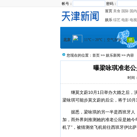
帐号：
密码：
首页
美食
国际
国内
娱乐
综艺
电影
电视
您现在的位置：
首页
>>
娱乐新闻
>> 内容
曝梁咏琪准老公
时间：2
继莫文蔚10月1日举办大婚之后，演
梁咏琪可能步莫文蔚的后尘，将于10月
据悉，梁咏琪的另一半是西班牙人，
加，而外界则推测她的准老公应是她今
机了”，被猜测坐飞机前往西班牙伊比