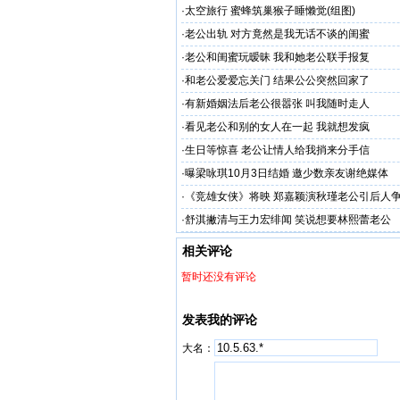
·
太空旅行 蜜蜂筑巢猴子睡懒觉(组图)
·
老公出轨 对方竟然是我无话不谈的闺蜜
·
老公和闺蜜玩暧昧 我和她老公联手报复
·
和老公爱爱忘关门 结果公公突然回家了
·
有新婚姻法后老公很嚣张 叫我随时走人
·
看见老公和别的女人在一起 我就想发疯
·
生日等惊喜 老公让情人给我捎来分手信
·
曝梁咏琪10月3日结婚 邀少数亲友谢绝媒体
·
《竞雄女侠》将映 郑嘉颖演秋瑾老公引后人
·
舒淇撇清与王力宏绯闻 笑说想要林熙蕾老公
相关评论
暂时还没有评论
发表我的评论
大名：