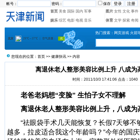
帐号：
密码：
保存
首页
美食
国际
国内
军事
图片
女性
文化
事件
娱乐
综艺
电影
电视
音乐
体育
文学
探索
奇闻
热门搜索：
网页游戏
火箭
您现在的位置：
首页
>>
健康快讯
>> 内容
离退休老人整形美容比例上升 八成为
时间：2011/10/3 17:41:06 点击：1040
老爸老妈想“变脸” 生怕子女不理解
离退休老人整形美容比例上升，八成为
“祛眼袋手术几天能恢复？长假7天够不够
越多，拉皮适合我这个年龄吗？”今年的国