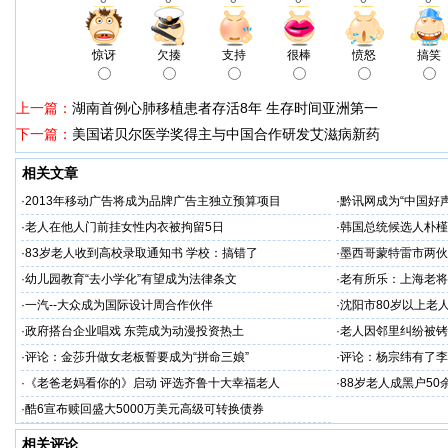
惊讶
欠揍
支持
很棒
愤怒
搞笑
上一篇：
湖南首例心肺移植患者存活8年 生存时间亚洲第一
下一篇：
美国诺贝尔医学奖得主与中国合作研发艾滋病新药
相关文章
·
2013年移动广告将成为品牌广告主独立预算项目
·
黔讯网成为“中国好
·
老人在他人门前挂女性内衣被拘留5日
·
韩国总统候选人朴槿
·
83岁老人收到高校录取通知书 学校：搞错了
·
墨西哥蒙特雷市两伙
·
幼儿园教育“去小学化”有望成为法律条文
·
老有所乐：上海老将
·
一汽--大众成为国际设计周合作伙伴
·
沈阳市80岁以上老
·
政府搭台企业唱戏 东莞成为动漫投资热土
·
老人因邻里纠纷被铐
·
评论：金莎升做女老板誓要成为“拼命三娘”
·
评论：杨宗纬有了李
·
《老爸老妈看你的》启动 评选齐鲁十大幸福老人
·
88岁老人成黑户5
·
酷6宣布赎回盛大5000万美元高级可转换债券
相关评论