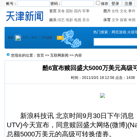
帐号：
密码：
保存
首页
美食
国际
国内
军事
图片
女性
文化
事件
娱乐
综艺
电影
电视
音乐
体育
文学
探索
奇闻
热门搜索：
网页游戏
火箭
您现在的位置：
首页
>>
互联网新闻
>> 内容
酷6宣布赎回盛大5000万美元高级
时间：2011/10/1 18:12:56 点击：1438
新浪科技讯 北京时间9月30日下午消息，酷6
UTV)今天宣布，同意赎回盛大网络(微博)(Nas
总额5000万美元的高级可转换债券。