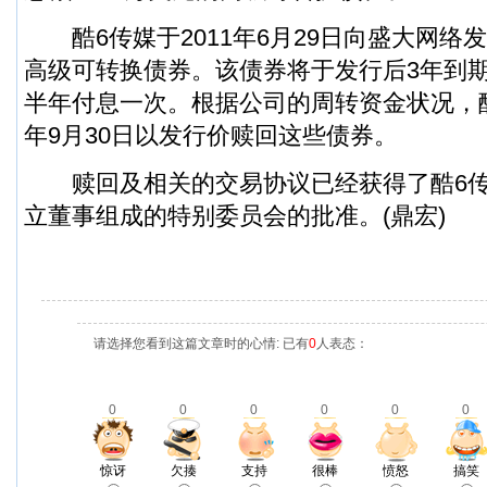
酷6传媒于2011年6月29日向盛大网络发
高级可转换债券。该债券将于发行后3年到期
半年付息一次。根据公司的周转资金状况，酷
年9月30日以发行价赎回这些债券。
赎回及相关的交易协议已经获得了酷6传
立董事组成的特别委员会的批准。(鼎宏)
请选择您看到这篇文章时的心情: 已有
0
人表态：
0
0
0
0
0
0
惊讶
欠揍
支持
很棒
愤怒
搞笑