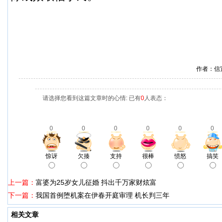
作者：信
请选择您看到这篇文章时的心情: 已有
0
人表态：
0
0
0
0
0
0
惊讶
欠揍
支持
很棒
愤怒
搞笑
上一篇：
富婆为25岁女儿征婚 抖出千万家财炫富
下一篇：
我国首例堕机案在伊春开庭审理 机长判三年
相关文章