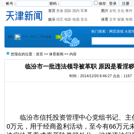
帐号：
密码：
保存
首页
美食
国际
国内
军事
图片
女性
文化
事件
娱乐
综艺
电影
电视
音乐
体育
文学
探索
奇闻
热门搜索：
网页游戏
火箭
您现在的位置：
首页
>>
体育新闻
>> 内容
临汾市一批违法领导被革职 原因是看淫
时间：2014/12/20 8:46:27 点击：1167
临汾市信托投资管理中心党组书记、主任
0万元，用于经商盈利活动，至今有66万元