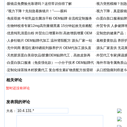
·
眼镜店免费验光靠谱吗？这些常识你得了解
·
视力突然模糊？别急
·
“视力下降？先别急着换镜片！”——眼科
·
视力下降，真是眼镜
·
免疫双效 牛初乳益生菌冻干粉 OEM贴牌 全流程定制服务
·
白蛋白肽口服液贴牌定
源头厂家
·
生物钟校准专家12mg高剂量褪黑素 15分钟起效无依赖配
·
外贸专供 人参健脾增
方‌
高效营养利用
·
优质纯乳清蛋白粉 外贸出口增重补剂 高效增肌增重 OEM
·
定制您的健康产品：
定制
M出口工厂
·
人参牡蛎片 OEM贴牌代加工 温补肾阳配方 源头厂家一站
·
葛根姜黄饮品 养肝护
式服务
工 低起订量
·
无中间商 番茄红素锌硒前列腺养护片 OEM代加工源头直
·
源头厂家直供 无花果
供
牌代加工
·
天然胶原蛋白美容饮品/胶囊OEM贴牌代工，高效皮肤再
·
外贸代工专家|果蔬
生，赋能品牌出海
·
白蛋白肽口服液（免疫强化款）—小分子技术 OEM贴牌代
·
海外市场专属角质山
加工 快速量产
发 OEM厂家
·
定制化绿茶辣木籽胶囊代工 复合维生素矿物质配方按需研
·
从口腔隐痛到癌逝 
发
范再敲警钟
相关评论
暂时还没有评论
发表我的评论
大名：