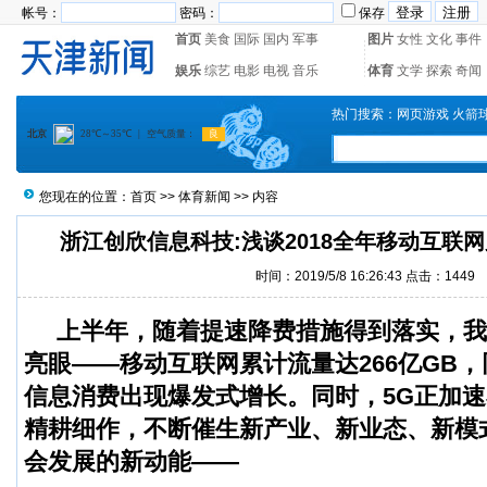
帐号：
密码：
保存
首页
美食
国际
国内
军事
图片
女性
文化
事件
娱乐
综艺
电影
电视
音乐
体育
文学
探索
奇闻
热门搜索：
网页游戏
火箭
您现在的位置：
首页
>>
体育新闻
>> 内容
浙江创欣信息科技:浅谈2018全年移动互联
时间：2019/5/8 16:26:43 点击：1449
上半年，随着提速降费措施得到落实，我
亮眼
——
移动互联网累计流量达
266
亿
GB
，
信息消费出现爆发式增长。同时，
5G
正加速
精耕细作，不断催生新产业、新业态、新模
会发展的新动能
——