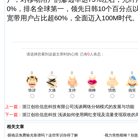
0%，排名全球第一，领先日韩10个百分点以
宽带用户占比超60%，全面迈入100M时代
请选择您看到这篇文章时的心情: 已有
0
人表态：
0
0
0
0
0
0
惊讶
欠揍
支持
很棒
愤怒
搞笑
上一篇：
浙江创欣信息科技有限公司浅谈网络分销模式的发展与功能
下一篇：
浙江创欣信息科技:浅谈如何使用网红变现及流量变现双收的
相关文章
·
眼镜店免费验光靠谱吗？这些常识你得了解
·
视力突然模糊？别急