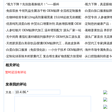
·
“视力下降？先别急着换镜片！”——眼科
·
视力下降，真是眼镜
·
免疫双效 牛初乳益生菌冻干粉 OEM贴牌 全流程定制服务
·
白蛋白肽口服液贴牌定
源头厂家
·
生物钟校准专家12mg高剂量褪黑素 15分钟起效无依赖配
·
外贸专供 人参健脾增
方‌
高效营养利用
·
优质纯乳清蛋白粉 外贸出口增重补剂 高效增肌增重 OEM
·
定制您的健康产品：
定制
M出口工厂
·
人参牡蛎片 OEM贴牌代加工 温补肾阳配方 源头厂家一站
·
葛根姜黄饮品 养肝护
式服务
工 低起订量
·
无中间商 番茄红素锌硒前列腺养护片 OEM代加工源头直
·
源头厂家直供 无花果
供
牌代加工
·
天然胶原蛋白美容饮品/胶囊OEM贴牌代工，高效皮肤再
·
外贸代工专家|果蔬
生，赋能品牌出海
·
白蛋白肽口服液（免疫强化款）—小分子技术 OEM贴牌代
·
海外市场专属角质山
加工 快速量产
发 OEM厂家
·
定制化绿茶辣木籽胶囊代工 复合维生素矿物质配方按需研
·
从口腔隐痛到癌逝 
发
范再敲警钟
相关评论
暂时还没有评论
发表我的评论
大名：