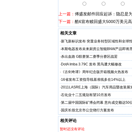
上一篇：
傅盛发邮件回应起诉：隐忍是
下一篇：
酷6宣布赎回盛大5000万美元
相关文章
·
新飞新标识发布 突显业务转型区域性和全球
·
本斯电器发布未来厨房云智能BNW产品即将
·
杀出血路 G联赛第二赛季分赛区战罢
·
DotA Imba 3.79C 发布 黑鸟遭大幅修改
·
《古剑奇谭》周年纪念版开箱视频火热发布
·
16省发布工资指导线基准线多在14%以上
·
2011LASRE上海（国际）汽车用品暨改装
布会暨答谢晚宴隆重举行
·
石化业十二五规划有望10月发布
·
第二届中国国际矿博会闭幕 意向成交额达50
·
国庆长假北京市公交绕行方案发布
相关评论
暂时还没有评论