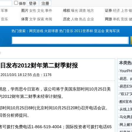
保存
军事
图片
女性
文化
事件
维权
曝光
调查
地方
证券
经济
上市
音乐
体育
文学
探索
奇闻
历史
人物
热点
企业
网游
单机
竞技
热门搜索：
网页游戏
火箭球赛
热门音乐
2011世界杯
亚运会
黄海军演
容
本类热
5日发布2012财年第二财季财报
·
Your
011/10/1 18:12:55 点击：1176
问题解
·
易思、p
·
易思ES
息，学而思今日宣布，该公司将于美国东部时间10月25日美
·
“双12
日的2012财年第二财季未经审计财报。
·
酷6宣
0月25日8时(北京时间10月25日20时)召开电话会议。
·
从线上
回答分析师提问。
·
马化腾
·
网上赌
免费电话1-866-519-4004；国际投资者可拨打电话65