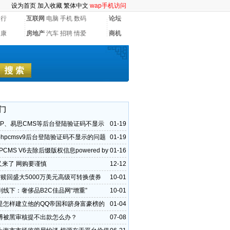
设为首页
加入收藏
繁体中文
wap手机访问
银行
互联网
电脑
手机
数码
论坛
健康
房地产
汽车
招聘
情爱
商机
门
PHP、易思CMS等后台登陆验证码不显示
01-19
决方法
hpcmsv9后台登陆验证码不显示的问题
01-19
PCMS V6去除后缀版权信息powered by
01-16
”又来了 网购要谨慎
12-12
布赎回盛大5000万美元高级可转换债券
10-01
到线下：奢侈品B2C佳品网“增重”
10-01
是怎样建立他的QQ帝国和跻身富豪榜的
01-04
博被黑审核提不出款怎么办？
07-08