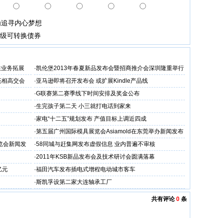
为追寻内心梦想
高级可转换债券
性业务拓展
·
凯伦堡2013年春夏新品发布会暨招商推介会深圳隆重举行
亮相高交会
·
亚马逊即将召开发布会 或扩展Kindle产品线
·
G联赛第二赛季线下时间安排及奖金公布
·
生完孩子第二天 小三就打电话到家来
·
家电“十二五”规划发布 产值目标上调近四成
·
第五届广州国际模具展览会Asiamold在东莞举办新闻发布
会
展览会新闻发
·
58同城与赶集网发布虚假信息 业内普遍不审核
·
2011年KSB新品发布会及技术研讨会圆满落幕
亿元
·
福田汽车发布插电式增程电动城市客车
·
斯凯孚设第二家大连轴承工厂
共有评论
0
条