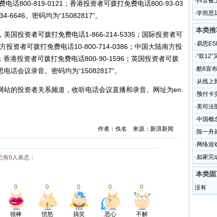
·
抖音被
电话800-819-0121；香港投资者可拨打免费电话800-93-03
观缺失
·
学而思1
-6646。密码均为“15082817”。
本类推
国投资者可拨打免费电话1-866-214-5335；国际投资者可
·
易思ES
陆北方投资者可拨打免费电话10-800-714-0386；中国大陆南方投
·
“双12
86；香港投资者可拨打免费电话800-90-1596；英国投资者可拨
·
酷6宣
而思电话会议录音。密码均为“15082817”。
·
从线上
的投资者关系频道，收听电话会议直播和录音。网址为en.
·
预付卡
·
美司法
·
中国概
作者：佚名 来源：新浪新闻
·
陈一舟
·
网络游
·
如家完
已有
0
人表态：
本类固
0
0
0
0
0
没有
很棒
愤怒
搞笑
恶心
不解